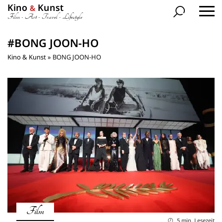
Kino
Kunst
&
Film • Art • Travel • Lifestyle
#BONG JOON-HO
Kino & Kunst
»
BONG JOON-HO
Film
5 min. Lesezeit