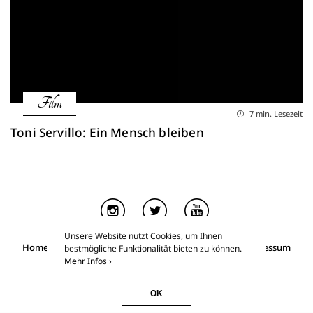
Film
7 min. Lesezeit
Toni Servillo: Ein Mensch bleiben
Unsere Website nutzt Cookies, um Ihnen
Home
Über Kino & Kunst
Essays for Members
Impressum
bestmögliche Funktionalität bieten zu können.
Datenschutz
Mehr Infos ›
Kino & Kunst
©2026
OK