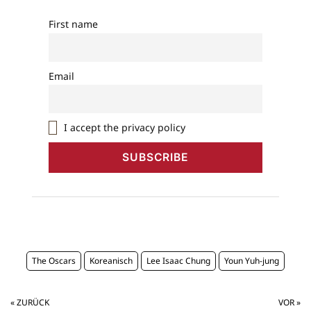
First name
Email
I accept the privacy policy
The Oscars
Koreanisch
Lee Isaac Chung
Youn Yuh-jung
« ZURÜCK
VOR »