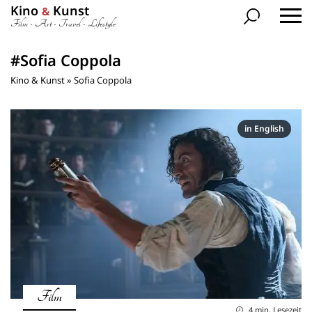
Kino
Kunst
&
Film • Art • Travel • Lifestyle
#Sofia Coppola
Kino & Kunst
»
Sofia Coppola
in English
Film
4 min. Lesezeit