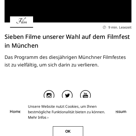
Film
9 min. Lesezeit
Sieben Filme unserer Wahl auf dem Filmfest
in München
Das Programm des diesjährigen Münchner Filmfestes
ist zu vielfältig, um sich darin zu verlieren.
Unsere Website nutzt Cookies, um Ihnen
Home
Über Kino & Kunst
Essays for Members
Impressum
bestmögliche Funktionalität bieten zu können.
Datenschutz
Mehr Infos ›
Kino & Kunst
©2026
OK