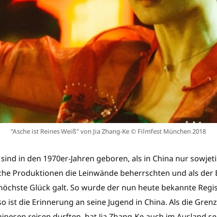
“Asche ist Reines Weiß” von Jia Zhang-Ke © Filmfest München 2018
sind in den 1970er-Jahren geboren, als in China nur sowjet
sche Produktionen die Leinwände beherrschten und als der B
höchste Glück galt. So wurde der nun heute bekannte Regis
o ist die Erinnerung an seine Jugend in China. Als die Grenz
hinesen reisen durften, hat Jia Zhang-Ke auch im Ausland s