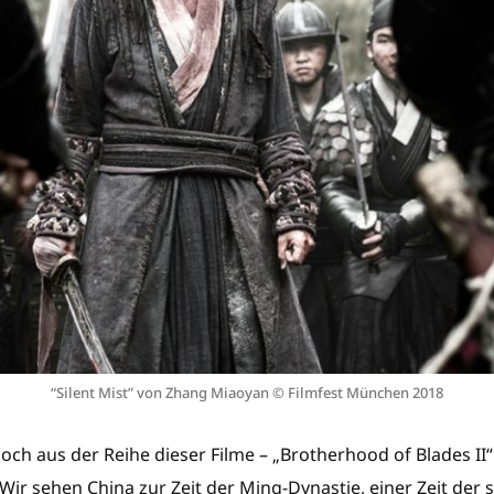
“Silent Mist” von Zhang Miaoyan © Filmfest München 2018
 noch aus der Reihe dieser Filme – „Brotherhood of Blades II“
. Wir sehen China zur Zeit der Ming-Dynastie, einer Zeit der