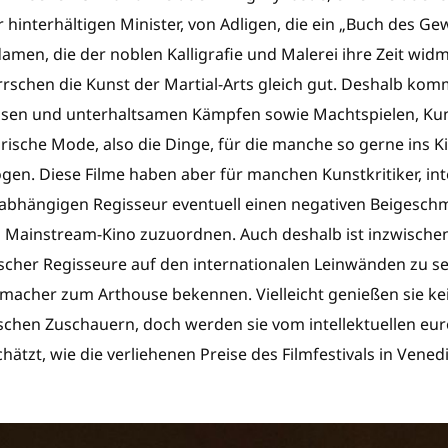
 hinterhältigen Minister, von Adligen, die ein „Buch des Ge
amen, die der noblen Kalligrafie und Malerei ihre Zeit wid
rschen die Kunst der Martial-Arts gleich gut. Deshalb kom
osen und unterhaltsamen Kämpfen sowie Machtspielen, Kun
rische Mode, also die Dinge, für die manche so gerne ins 
gen. Diese Filme haben aber für manchen Kunstkritiker, int
bhängigen Regisseur eventuell einen negativen Beigeschm
Mainstream-Kino zuzuordnen. Auch deshalb ist inzwischen
scher Regisseure auf den internationalen Leinwänden zu seh
macher zum Arthouse bekennen. Vielleicht genießen sie ke
ischen Zuschauern, doch werden sie vom intellektuellen eu
ätzt, wie die verliehenen Preise des Filmfestivals in Vened