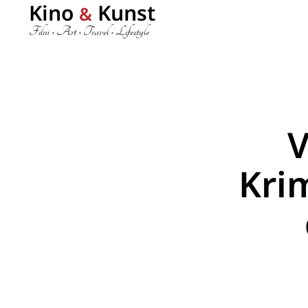
Kino
Kunst
&
Film • Art • Travel • Lifestyle
V
Kri