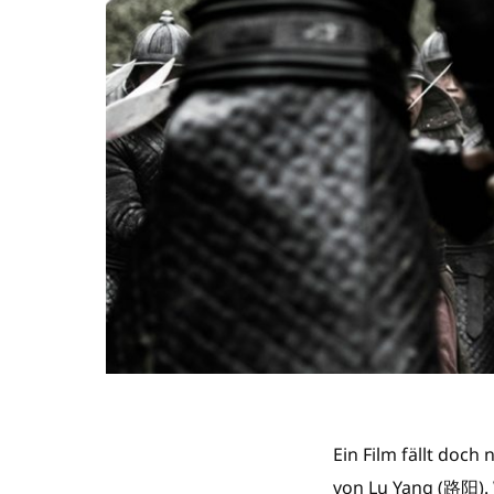
Ein Film fällt doch
von Lu Yang (
路阳
)