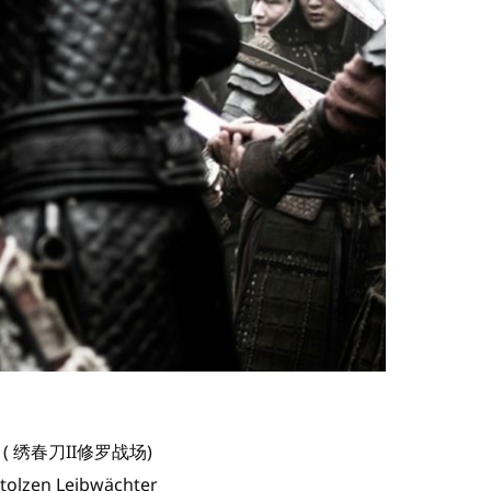
 (
绣春刀II修罗战场
)
 stolzen Leibwächter