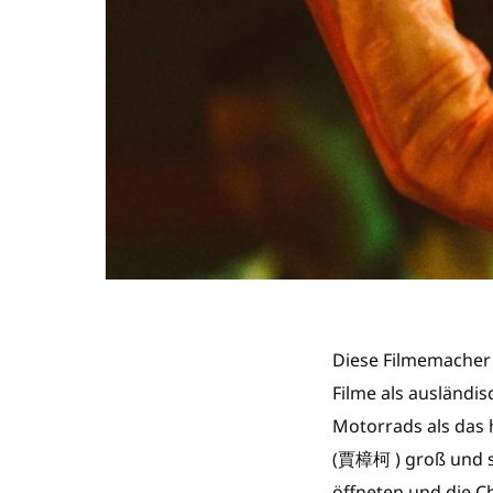
Diese Filmemacher 
Filme als ausländi
Motorrads als das 
(
賈樟柯
) groß und s
öffneten und die C