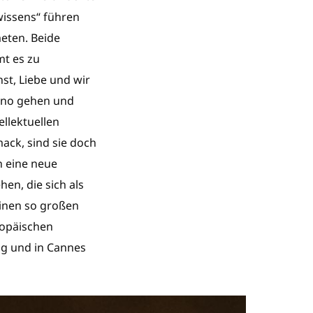
wissens“ führen
meten. Beide
mt es zu
st, Liebe und wir
Kino gehen und
ellektuellen
ack, sind sie doch
 eine neue
en, die sich als
inen so großen
ropäischen
ig und in Cannes