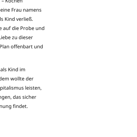
z – Kochen
t eine Frau namens
s Kind verließ.
ie auf die Probe und
Liebe zu dieser
 Plan offenbart und
als Kind im
rdem wollte der
italismus leisten,
ngen, das sicher
nung findet.