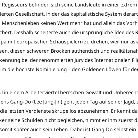
Regisseurs befinden sich seine Landsleute in einer extrem
erten Gesellschaft, in der das kapitalistische System dera
n Menschenleben keinen Wert mehr hat und allein das Vor
ichert. Deshalb scheiterte auch die ursprüngliche Idee des 
pa mit europäischen Schauspielern zu drehen, weil nur asi
iesen, diesen schweren Brocken authentisch und realitätsna
kennung bei der renommierten Jury des Internationalen Film
ilm die höchste Nominierung – den Goldenen Löwen für den
l in einem Arbeiterviertel herrschen Gewalt und Unbereche
ens Gang-Do (Lee Jung-Jin) geht jeden Tag auf seiner Jagd, 
ie letzten Verdienste skrupellos abzunehmen. Er kennt da
r seine Schulden nicht begleichen, nimmt er ihm zuerst d
somit später auch sein Leben. Dabei ist Gang-Do selbst ein