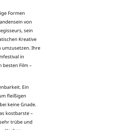
rtige Formen
handensein von
Regisseurs, sein
atischen Kreative
h umzusetzen. Ihre
festival in
 besten Film –
nbarkeit. Ein
um fleißigen
bei keine Gnade.
as kostbarste –
 sehr trübe und