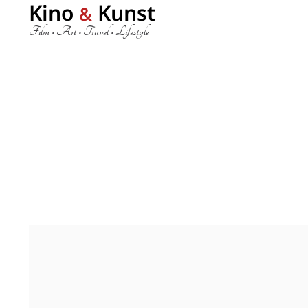
Kino
Kunst
&
Film • Art • Travel • Lifestyle