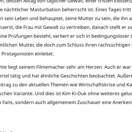
, dessen Alltag von täglicher Gewalt, einer tristen Existen
 nächtlicher Masturbation beherrscht ist. Eines Tages trit
in sein Leben und behauptet, seine Mutter zu sein, die ihn al
erst, die Frau mit Gewalt zu vertreiben, danach stellt er s
ine Prüfungen besteht, verliert er sich in bedingungsloser 
intlichen Mutter, die doch zum Schluss ihren rachsüchtigen
Protagonisten einleitet.
hte liegt seinem Filmemacher sehr am Herzen. Auch er war 
iertel tätig und hat ähnliche Geschichten beobachtet. Auße
itrag zu den aktuellen Themen wie Wirtschaftskrise und Kap
ischen Variante. Und dies ist Kim Ki-Duk ohne weiteres gelu
en Fans, sondern auch allgemeinem Zuschauer eine Anerken