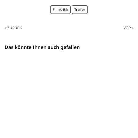
Filmkritik
Trailer
« ZURÜCK
VOR »
Das könnte Ihnen auch gefallen
in English
Film