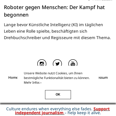
Roboter gegen Menschen: Der Kampf hat
begonnen
Lange bevor Künstliche Intelligenz (KI) im täglichen
Leben eine Rolle spielte, beschäftigten sich
Drehbuchschreiber und Regisseure mit diesem Thema.
Unsere Website nutzt Cookies, um Ihnen
Home
Über Kino & Kunst
Essays for Members
Impressum
bestmögliche Funktionalität bieten zu können.
Datenschutz
Mehr Infos ›
Kino & Kunst
©2026
OK
Culture endures when everything else fades.
Support
independent journalism
– help keep it alive.