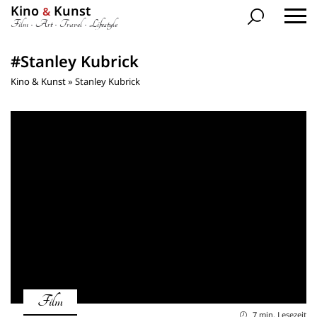
Kino
Kunst
&
Film • Art • Travel • Lifestyle
#Stanley Kubrick
Kino & Kunst
»
Stanley Kubrick
Film
7 min. Lesezeit